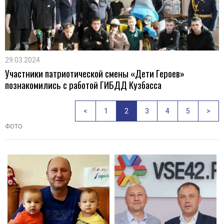
29.03.2024
Участники патриотической смены «Дети Героев»
познакомились с работой ГИБДД Кузбасса
<
1
2
3
4
5
>
ФОТО